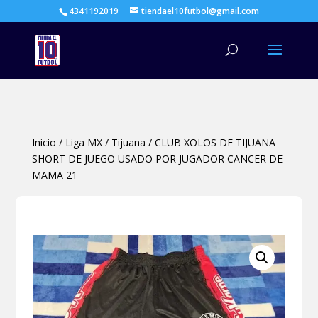
4341192019
tiendael10futbol@gmail.com
Búsqueda
de
productos
Inicio
/
Liga MX
/
Tijuana
/
CLUB XOLOS DE TIJUANA
SHORT DE JUEGO USADO POR JUGADOR CANCER DE
MAMA 21