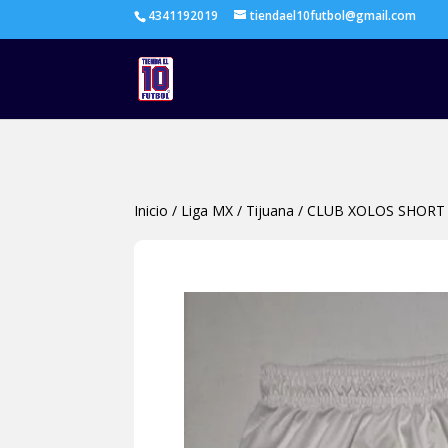
4341192019
tiendael10futbol@gmail.com
Inicio
/
Liga MX
/
Tijuana
/
CLUB XOLOS SHORT