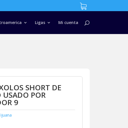
troamerica
Ligas
Mi cuenta
XOLOS SHORT DE
O USADO POR
DOR 9
ijuana