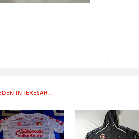
JUEGO
USADO
POR
JUGADOR
9
cantidad
EDEN INTERESAR…