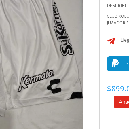
DESCRIPC
CLUB XOLO
JUGADOR 9

Lleg

P
$
899.
Añad
CLUB
XOLOS
SHORT
DE