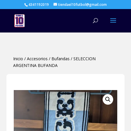
4341192019
tiendael10futbol@gmail.com
Búsqueda
de
productos
Inicio
/
Accesorios
/
Bufandas
/
SELECCION
ARGENTINA BUFANDA