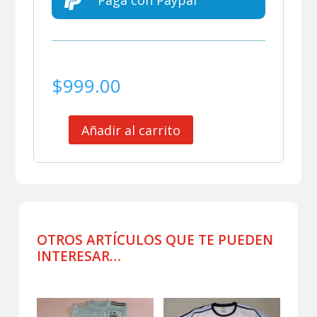

Paga con Paypal
$
999.00
Añadir al carrito
SELECCION
ARGENTINA
BUFANDA
cantidad
OTROS ARTÍCULOS QUE TE PUEDEN
INTERESAR…
Productos relacionados